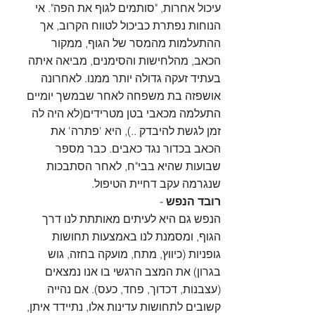
עיכול אחרות, "סותמים לגוף את הפה". אי 
הנוחות נפתרת כביכול לטווח הקרוב, אך 
ההתעלמות מהמסר של הגוף, ממקור 
הכאב, מהלחישות והסימנים, מביאה איתה 
בעתיד זעקה גדולה יותר ממנו. לאחרונה 
אושפזה בת משפחה לאחר שבמשך יומיים 
התעלמה מכאבי בטן מטרידים(לא היה לה 
זמן לגשת להיבדק ..), היא 'פתרה' את 
הכאב בכדור נגד כאבים. כבר מספר 
שבועות שהיא בבי"ח, לאחר הסתבכות 
שנגרמה עקב דחיית הטיפול.
רובד הנפש
 - 
הנפש גם היא לעיתים מאותתת לנו דרך 
הגוף, ומסמנת לנו באמצעות תחושות 
גופניות (כיווץ, מתח, מועקה בחזה, גוש 
בגרון) את המצב הרגשי בו אנו נמצאים 
(עצבנות, דכדוך, פחד, כעס). אם נהייה 
קשובים לתחושות עדינות אלו, נתיידד איתן, 