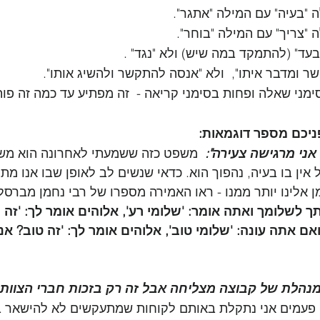
 "בעיה" עם המילה "אתגר".
 "צריך" עם המילה "בוחר".
עד" (להתמקד במה שיש) ולא "נגד" .
שר ומדבר איתו",  ולא "אנסה להתקשר ולהשיג אותו".
מני שאלה ופחות בסימני קריאה -  זה מפתיע עד כמה זה פות
ניכם מספר דוגמאות:
 אני מרגישה צעירה": 
 משפט כזה ששמעתי לאחרונה הוא משפ
אין בו בעיה, נהפוך הוא. כדאי שנשים לב לאופן שבו אנו מת
ן אלינו יותר ממנו - ראו האמירה מספרו של רבי נחמן מברסלב
ך לשלומך ואתה אומר: 'שלומי רע', אלוהים אומר לך: 'זה 
ואם אתה עונה: 'שלומי טוב', אלוהים אומר לך: 'זה טוב? אנ
י מנהלת של קבוצה מצליחה אבל זה רק בזכות חברי הצוות 
פעמים אני נתקלת באותם לקוחות שמתעקשים לא להישאר ב-