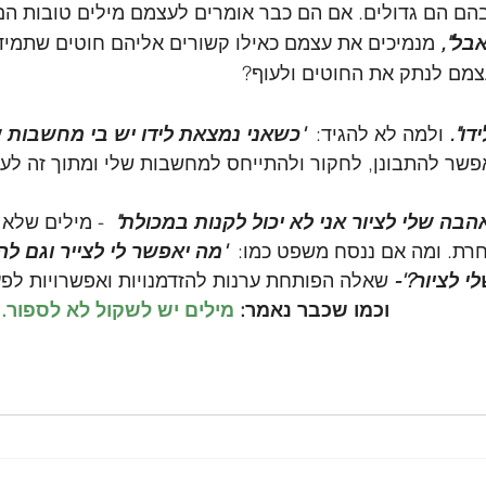
ם הם גדולים. אם הם כבר אומרים לעצמם מילים טובות הם מ
אבל",
 מנמיכים את עצמם כאילו קשורים אליהם חוטים שתמיד 
צמם לנתק את החוטים ולעוף?
דו".
 ולמה לא להגיד:  
'כשאני נמצאת לידו יש בי מחשבות ש
אפשר להתבונן, לחקור ולהתייחס למחשבות שלי ומתוך זה לעשו
הבה שלי לציור אני לא יכול לקנות במכולת"
  - מילים שלא 
ת. ומה אם ננסח משפט כמו:  
'מה יאפשר לי לצייר וגם לה
י לציור?'-
 שאלה הפותחת ערנות להזדמנויות ואפשרויות לפע
         וכמו שכבר נאמר:
 מילים יש לשקול לא לספור. 