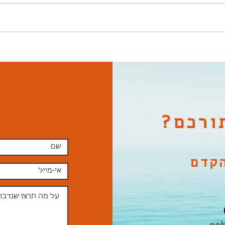
התחדשות
 הוא
מעלה
ורכם?
קדם