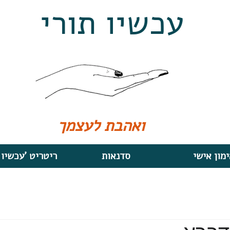
עכשיו תורי
ואהבת לעצמך
מון אישי
סדנאות
'ריטריט 'עכשיו 