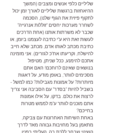
שליליים כלפי אנשים ומצבים (המשך 
ההיאחזות ברגשות שליליים לאורך זמן יכול 
לתקוף פיזית את הגוף שלנו), הסכמה 
לשחרר מערכות יחסים "זוללות אנרגייה" 
שכבר לא משרתות אותנו (אחת הדרכים 
לעשות זאת היא ע"י כתיבה לעצמנו ביומן, או 
כתיבת מכתב לאותו אדם, מכתב שלא חייב 
להישלח, וקריעתו אח"כ לגזרים). אני מזמינה 
אתכם להימנע, ככל שניתן, מטיפול 
בנושאים שאינם לרוחכם! האם אתם 
מסכימים לוותר, באופן מודע, על דאגות 
מיותרות? על אמונות מגבילות? כמו למשל - 
בשביל להיות "בסדר" עם הסביבה אני צריך 
לרצות את כולם. בדקו, על אילו אמונות 
אתם מוכנים לוותר ע"מ לממש מטרות 
בחייכם?
באחת השיחות האחרונות עם צביקה, 
מתאמן בעל מחויבות גבוהה מאד לדרך 
השינוי שבחר ללכת בה, העליתי בפניו 