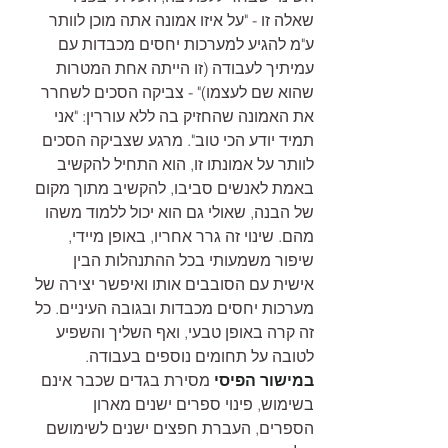
שאלה זו - "על איזו אמונה אתה מוכן לוותר 
ע"מ להגיע למערכות יחסים מכבדות עם 
עמיתיך לעבודה (זו הייתה אחת המטרות 
שהוא שם לעצמו)" - צביקה הסכים לשחרר 
את האמונה שהחזיק בה ללא עוררין: "אני 
תמיד יודע הכי טוב". מרגע שצביקה הסכים 
לוותר על אמונתו זו, הוא התחיל להקשיב 
באמת לאנשים סביבו, להקשיב מתוך מקום 
של הבנה, שאולי גם הוא יכול ללמוד משהו 
מהם. שינוי זה גרר אחריו, באופן מיידי, 
שיפור משמעותי בכל ההתנהלות הבין 
אישית עם הסובבים אותו ואיפשר יצירה של 
מערכות יחסים מכבדות ובגובה העיניים. כל 
זה קרה באופן טבעי, ואף השליך והשפיע 
לטובה על תחומים נוספים בעבודה.
במישור הפיסי
 מסירת בגדים שכבר אינם 
בשימוש, פינוי ספרים ישנים מארון 
הספרים, העברת חפצים ישנים לשימושם 