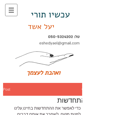
עכשיו תורי
יעל אשד
טל:
050-5324202
eshedyael@gmail.com
ואהבת לעצמך
Post
התחדשות
כדי לאפשר את ההתחדשות בחיינו,עלינו 
לפנות מקום, לשחרר את אותם דברים 