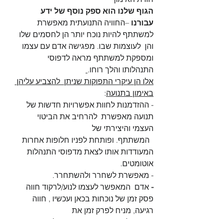
הגוף שלנו הוא ספק נוסף של ידע 
עבורנו
 –החוויה התנועתית מאפשרת 
למשתתף להיות נוכח יותר הן לחסמים שלו 
והן  לעוצמות שבו. מפגישה אדם עם עצמו 
ומספקת למשתתף מראה לדפוסי 
התנהלותו והלך רוחו.
אלו הן עיקרי התפוקות שניתן  להצביע עליהן 
באימון בתנועה
: 
- ההזדמנות לחוות אפשרויות חדשות של 
תנועה מאפשרת  להרחיב את הביטוי 
העצמי והיצירתי של 
  המשתתף. ופותחת לפניו חלופות אחרות 
המעודדות אותו לצאת מדפוסי התנהלות 
אוטומטים.
- מאפשרת לשחרר ולהשתחרר.
- 
אדם  המאפשר לעצמו לנוע/לרקוד חווה 
פסק זמן של נוכחות בכאן ועכשיו , חווה 
רגיעה, מניח לפרק זמן את 